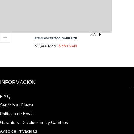
SALE
ZITAS WHITE TOP OVERSIZE
Precio
Sale
$ 1,400 MXN
$ 560 MXN
regular
price
INFORMACIÓN
F A Q
Servicio al Cliente
Políticas de Envío
Garantías, Devoluciones y Cambios
Aviso de Privacidad