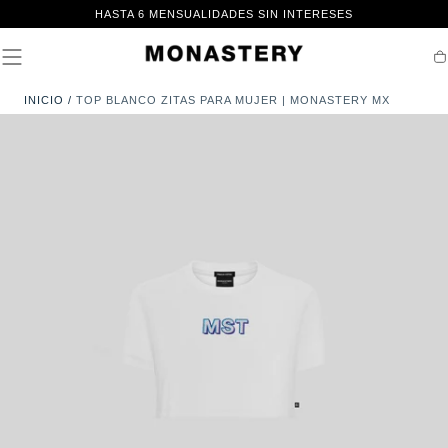
IR AL
HASTA 6 MENSUALIDADES SIN INTERESES
CONTENIDO
Ca
INICIO
/
TOP BLANCO ZITAS PARA MUJER | MONASTERY MX