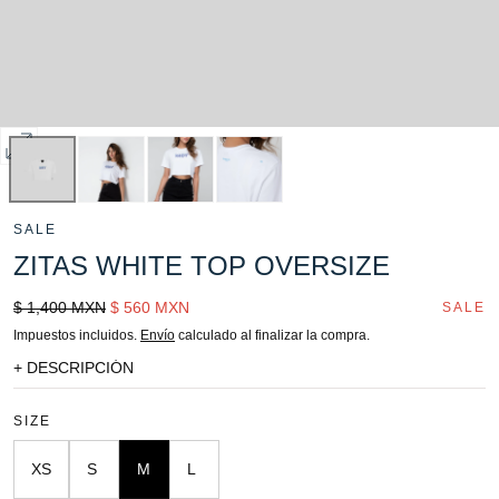
Abrir
multimedia
0
SALE
en
ZITAS WHITE TOP OVERSIZE
modal
Precio
Sale
$ 1,400 MXN
$ 560 MXN
SALE
regular
price
Impuestos incluidos.
Envío
calculado al finalizar la compra.
+ DESCRIPCIÓN
SIZE
XS
S
M
L