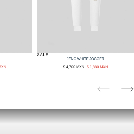
SALE
JENO WHITE JOGGER
Precio
Sale
 MXN
$ 4,700 MXN
$ 1,880 MXN
regular
price