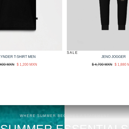
SALE
YNDER T-SHIRT MEN
JENO JOGGER
cio
Sale
Precio
Sale
,400 MXN
$ 1,200 MXN
$ 4,700 MXN
$ 1,880
ular
price
regular
price
WHERE SUMMER BECOMES A STATEMENT