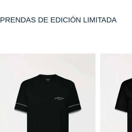
M
MEN
É
PRENDAS DE EDICIÓN LIMITADA
X
I
C
O