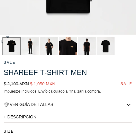
Abrir
multimedia
0
SALE
en
SHAREEF T-SHIRT MEN
modal
Precio
Sale
$ 2,100 MXN
$ 1,050 MXN
SALE
regular
price
Impuestos incluidos.
Envío
calculado al finalizar la compra.
VER GUÍA DE TALLAS
+ DESCRIPCIÓN
SIZE