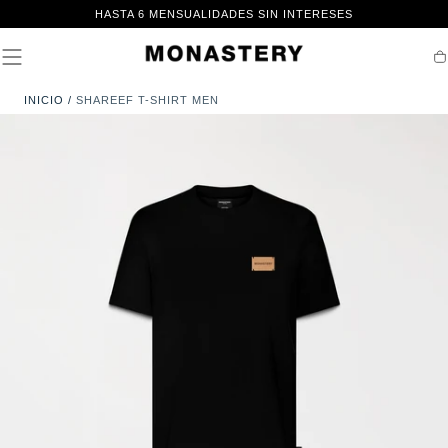
IR AL
HASTA 6 MENSUALIDADES SIN INTERESES
CONTENIDO
Ca
INICIO
/
SHAREEF T-SHIRT MEN