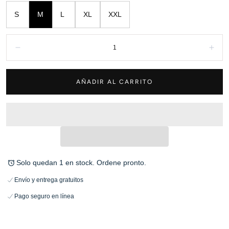
S
M
L
XL
XXL
Cantidad:
Disminuir
Aum
AÑADIR AL CARRITO
Solo quedan 1 en stock. Ordene pronto.
Envío y entrega gratuitos
Pago seguro en línea