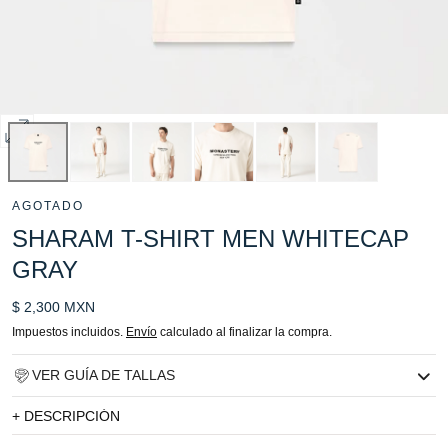
Abrir
multimedia
0
AGOTADO
en
SHARAM T-SHIRT MEN WHITECAP
modal
GRAY
Precio
$ 2,300 MXN
regular
Impuestos incluidos.
Envío
calculado al finalizar la compra.
VER GUÍA DE TALLAS
+ DESCRIPCIÓN