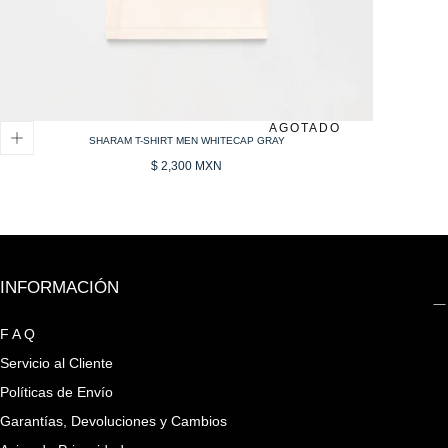
AGOTADO
SHARAM T-SHIRT MEN WHITECAP GRAY
Precio
$ 2,300 MXN
regular
INFORMACIÓN
F A Q
Servicio al Cliente
Políticas de Envío
Garantías, Devoluciones y Cambios