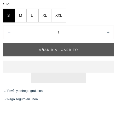
SIZE
S
M
L
XL
XXL
Cantidad:
Disminuir
Aum
AÑADIR AL CARRITO
Envío y entrega gratuitos
Pago seguro en línea