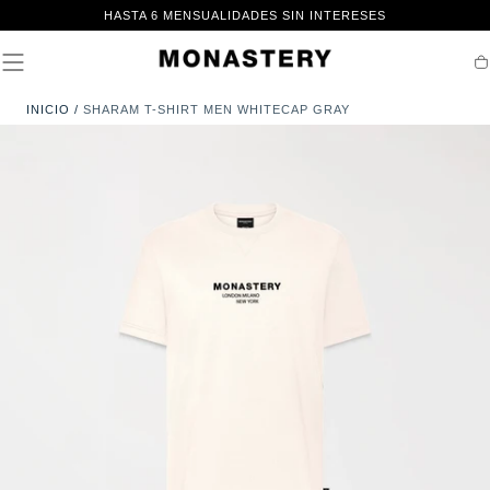
IR AL
HASTA 6 MENSUALIDADES SIN INTERESES
CONTENIDO
Ca
INICIO
/
SHARAM T-SHIRT MEN WHITECAP GRAY