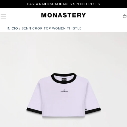
IR AL
HASTA 6 MENSUALIDADES SIN INTERESES
CONTENIDO
Ca
INICIO
/
SENN CROP TOP WOMEN THISTLE