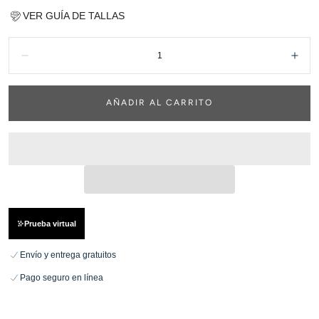
VER GUÍA DE TALLAS
Cantidad:
Disminuir
Aum
AÑADIR AL CARRITO
Prueba virtual
Envío y entrega gratuitos
Pago seguro en línea