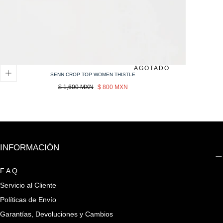
AGOTADO
SENN CROP TOP WOMEN THISTLE
Precio
Sale
$ 1,600 MXN
$ 800 MXN
regular
price
INFORMACIÓN
F A Q
Servicio al Cliente
Políticas de Envío
Garantías, Devoluciones y Cambios