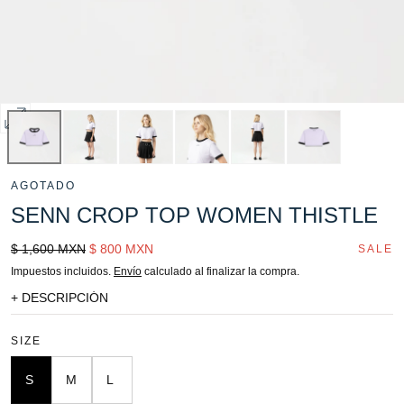
Abrir
multimedia
0
AGOTADO
en
SENN CROP TOP WOMEN THISTLE
modal
Precio
Sale
$ 1,600 MXN
$ 800 MXN
SALE
regular
price
Impuestos incluidos.
Envío
calculado al finalizar la compra.
+ DESCRIPCIÓN
SIZE
S
M
L