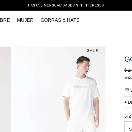
HASTA 6 MENSUALIDADES SIN INTERESES
BRE
MUJER
GORRAS & HATS
SALE
G
Pre
$ 2
regu
Impu
+ D
SIZ
S