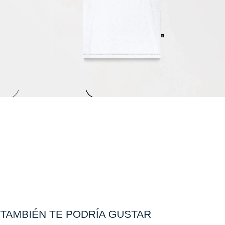
Abrir
multimedia
0
en
modal
TAMBIÉN TE PODRÍA GUSTAR