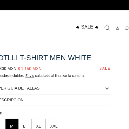
🔥 SALE 🔥
Ca
OTLLI T-SHIRT MEN WHITE
cio
Sale
,300 MXN
$ 1,150 MXN
SALE
lar
price
estos incluidos.
Envío
calculado al finalizar la compra.
VER GUÍA DE TALLAS
ESCRIPCIÓN
E
M
L
XL
XXL