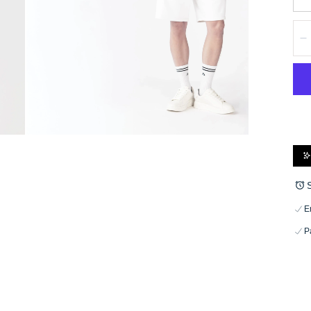
Can
D
E
P