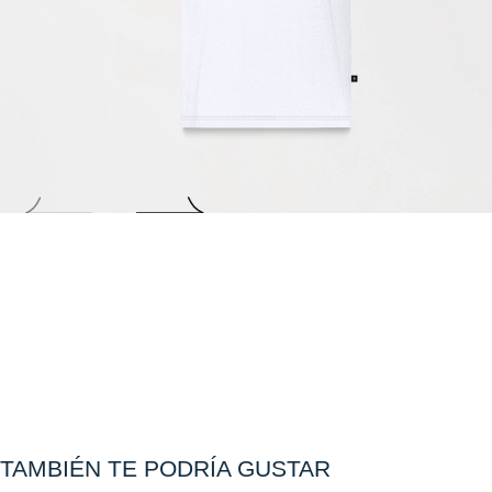
Abrir
multimedia
0
en
modal
TAMBIÉN TE PODRÍA GUSTAR