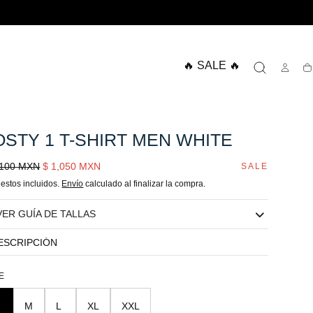
🔥 SALE 🔥
Ca
OSTY 1 T-SHIRT MEN WHITE
cio
Sale
,100 MXN
$ 1,050 MXN
SALE
lar
price
estos incluidos.
Envío
calculado al finalizar la compra.
VER GUÍA DE TALLAS
ESCRIPCIÓN
E
M
L
XL
XXL