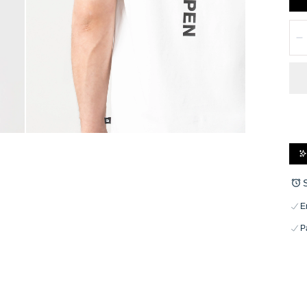
Can
D
E
P