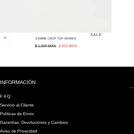
SALE
ESMME CROP TOP WOMEN
Precio
Sale
$ 1,900 MXN
$ 950 MXN
regular
price
INFORMACIÓN
F A Q
Servicio al Cliente
Políticas de Envío
Garantías, Devoluciones y Cambios
Aviso de Privacidad