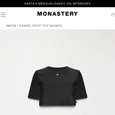
IR AL
HASTA 6 MENSUALIDADES SIN INTERESES
CONTENIDO
Ca
INICIO
/
ESMME CROP TOP WOMEN