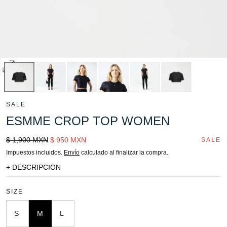
Abrir
multimedia
0
SALE
en
ESMME CROP TOP WOMEN
modal
Precio
Sale
$ 1,900 MXN
$ 950 MXN
SALE
regular
price
Impuestos incluidos.
Envío
calculado al finalizar la compra.
+ DESCRIPCIÓN
SIZE
S
M
L