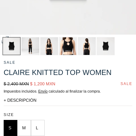
Abrir
multimedia
0
SALE
en
CLAIRE KNITTED TOP WOMEN
modal
Precio
Sale
$ 2,400 MXN
$ 1,200 MXN
SALE
regular
price
Impuestos incluidos.
Envío
calculado al finalizar la compra.
+ DESCRIPCIÓN
SIZE
S
M
L