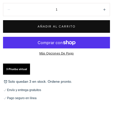
Cantidad:
Disminuir
Aum
AÑADIR AL CARRITO
Más Opciones De Pago
Prueba virtual
Solo quedan 3 en stock. Ordene pronto.
Envío y entrega gratuitos
Pago seguro en línea