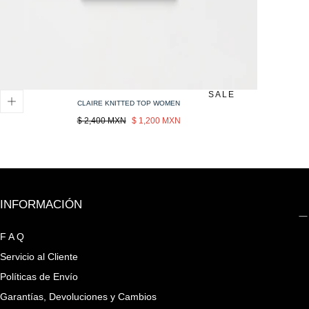
SALE
CLAIRE KNITTED TOP WOMEN
Precio
Sale
$ 2,400 MXN
$ 1,200 MXN
regular
price
INFORMACIÓN
F A Q
Servicio al Cliente
Políticas de Envío
Garantías, Devoluciones y Cambios