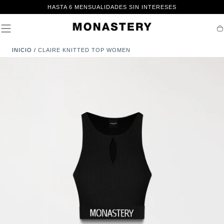
IR AL
HASTA 6 MENSUALIDADES SIN INTERESES
CONTENIDO
Ca
INICIO
/
CLAIRE KNITTED TOP WOMEN