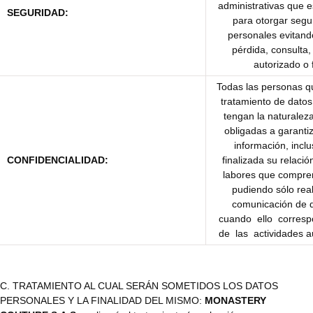
administrativas que e
SEGURIDAD:
para otorgar segu
personales evitand
pérdida, consulta
autorizado o 
Todas las personas q
tratamiento de dato
tengan la naturalez
obligadas a garantiz
información, incl
CONFIDENCIALIDAD:
finalizada su relaci
labores que compren
pudiendo sólo real
comunicación de 
cuando ello corresp
de las actividades au
C. TRATAMIENTO AL CUAL SERÁN SOMETIDOS LOS DATOS
PERSONALES Y LA FINALIDAD DEL MISMO:
MONASTERY