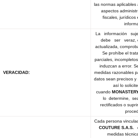
las normas aplicables 
aspectos administr
fiscales, jurídicos 
inform
La información suj
debe ser veraz, c
actualizada, comprob
Se prohíbe el tra
parciales, incompleto
induzcan a error. 
VERACIDAD:
medidas razonables p
datos sean precisos y 
así lo solicite
cuando
MONASTERY
lo determine, se
rectificados o sup
proce
Cada persona vincula
COUTURE S.A.S.
d
medidas técnic