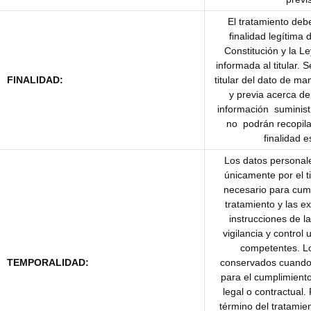
El tratamiento de
finalidad legítima
Constitución y la Le
informada al titular. 
FINALIDAD:
titular del dato de ma
y previa acerca de 
información suminis
no podrán recopila
finalidad e
Los datos personal
únicamente por el 
necesario para cumpl
tratamiento y las e
instrucciones de l
vigilancia y control
competentes. L
TEMPORALIDAD:
conservados cuando 
para el cumplimient
legal o contractual.
término del tratamie