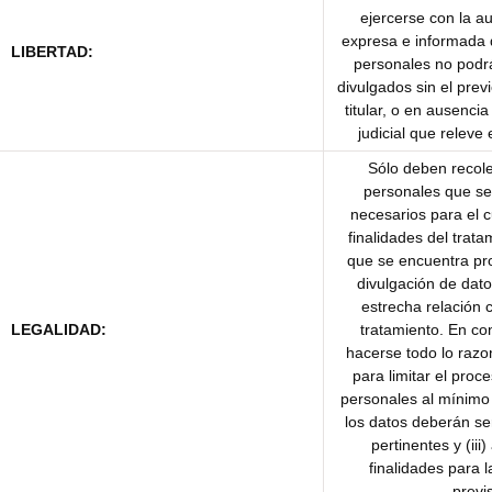
ejercerse con la au
expresa e informada d
LIBERTAD:
personales no podr
divulgados sin el prev
titular, o en ausenci
judicial que releve
Sólo deben recole
personales que se
necesarios para el 
finalidades del trata
que se encuentra pro
divulgación de dat
estrecha relación c
LEGALIDAD:
tratamiento. En c
hacerse todo lo raz
para limitar el pro
personales al mínimo 
los datos deberán ser
pertinentes y (iii
finalidades para 
previ